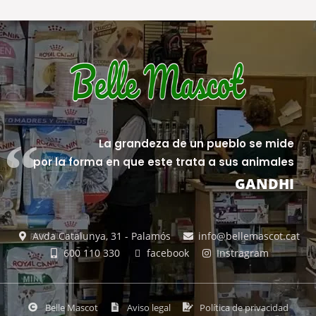
La grandeza de un pueblo se mide
por la forma en que este trata a sus animales
GANDHI
Avda Catalunya, 31 - Palamós
info@bellemascot.cat
600 110 330
facebook
Instragram
Belle Mascot
Aviso legal
Política de privacidad