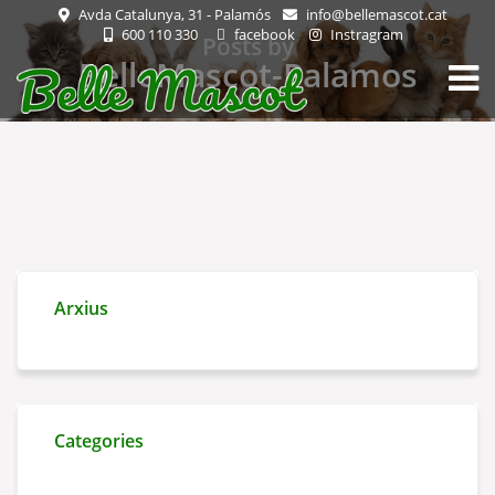
Avda Catalunya, 31 - Palamós
info@bellemascot.cat
600 110 330
facebook
Instragram
Posts by
BelleMascot-Palamos
Arxius
Categories